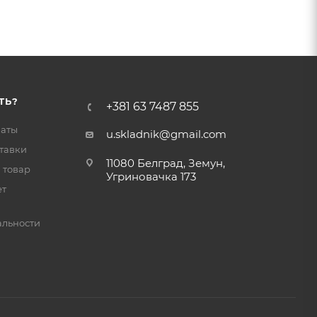
ТЬ?
+381 63 7487 855
латы
u.skladnik@gmail.com
тавки
11080 Белград, Земун,
 товар
Угриновачка 173
ет
льности