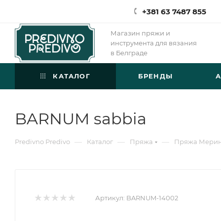
+381 63 7487 855
Магазин пряжи и
инструмента для вязания
в Белграде
КАТАЛОГ
БРЕНДЫ
BARNUM sabbia
—
—
—
Predivno Predivo
Каталог
Пряжа
Пряжа Мери
Артикул:
BARNUM-14002