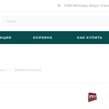
11080 Белград, Земун, Угри
АКЦИИ
КОРЗИНА
КАК КУПИТЬ
—
нос
BARNUM sabbia