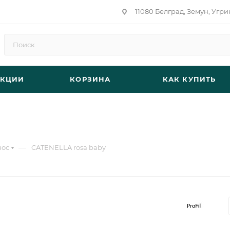
11080 Белград, Земун, Угри
АКЦИИ
КОРЗИНА
КАК КУПИТЬ
—
нос
CATENELLA rosa baby