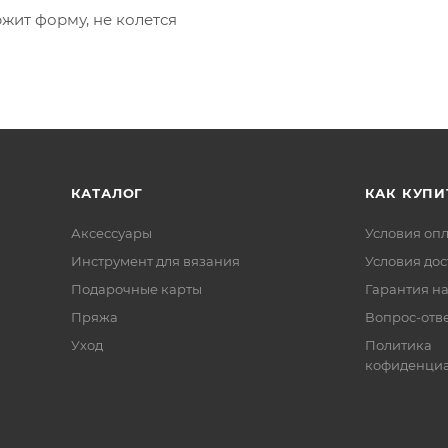
жит форму, не колется
КАТАЛОГ
КАК КУПИ
Аксессуары
Условия оп
Инструмент для вязания
Условия дос
Подарочные карты
Гарантия на
Пряжа
Вопрос-отв
Уход
Политика
кофиденциа