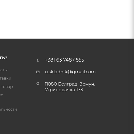
ТЬ?
+381 63 7487 855
латы
u.skladnik@gmail.com
тавки
11080 Белград, Земун,
 товар
Угриновачка 173
ет
льности