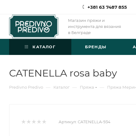
+381 63 7487 855
Магазин пряжи и
инструмента для вязания
в Белграде
КАТАЛОГ
БРЕНДЫ
CATENELLA rosa baby
—
—
—
Predivno Predivo
Каталог
Пряжа
Пряжа Мери
Артикул:
CATENELLA-934