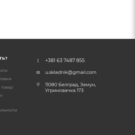
ТЬ?
+381 63 7487 855
латы
u.skladnik@gmail.com
тавки
11080 Белград, Земун,
 товар
Угриновачка 173
ет
льности