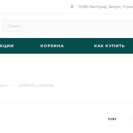
11080 Белград, Земун, Угри
АКЦИИ
КОРЗИНА
КАК КУПИТЬ
—
нос
CATENELLA bordo