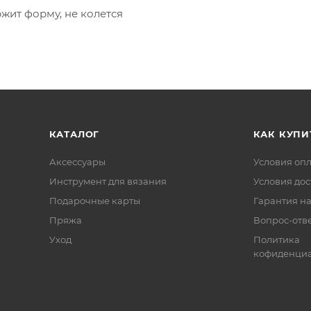
жит форму, не колется
КАТАЛОГ
КАК КУПИ
Аксессуары
Условия оп
Инструмент для вязания
Условия дос
Подарочные карты
Гарантия на
Пряжа
Вопрос-отв
Уход
Политика
кофиденциа