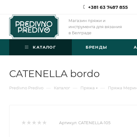
+381 63 7487 855
Магазин пряжи и
инструмента для вязания
в Белграде
КАТАЛОГ
БРЕНДЫ
CATENELLA bordo
—
—
—
Predivno Predivo
Каталог
Пряжа
Пряжа Мери
Артикул:
CATENELLA-105