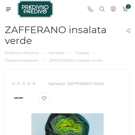
0
ZAFFERANO insalata
verde
—
—
—
Predivno Predivo
Каталог
Пряжа
—
Пряжа Меринос
ZAFFERANO insalata verde
Артикул:
ZAFFERANO-9440