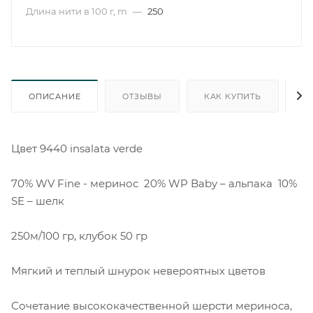
Длина нити в 100 г, m
—
250
ОПИСАНИЕ
ОТЗЫВЫ
КАК КУПИТЬ
О
Цвет 9440 insalata verde
70% WV Fine - меринос 20% WP Baby – альпака 10%
SE – шелк
250м/100 гр, клубок 50 гр
Мягкий и теплый шнурок невероятных цветов
Сочетание высококачественной шерсти мериноса,