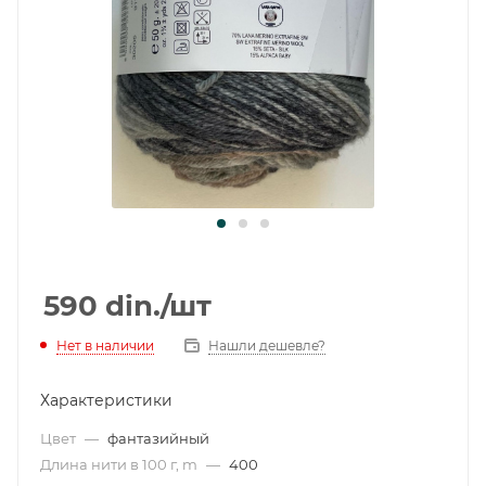
590
din.
/шт
Нет в наличии
Нашли дешевле?
Характеристики
Цвет
—
фантазийный
Длина нити в 100 г, m
—
400