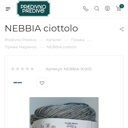
0
NEBBIA ciottolo
—
—
—
Predivno Predivo
Каталог
Пряжа
—
Пряжа Меринос
NEBBIA ciottolo
Артикул:
NEBBIA-30205