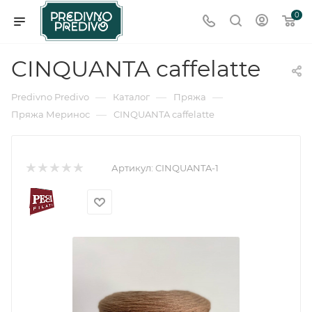
0
CINQUANTA caffelatte
—
—
—
Predivno Predivo
Каталог
Пряжа
—
Пряжа Меринос
CINQUANTA caffelatte
Артикул:
CINQUANTA-1