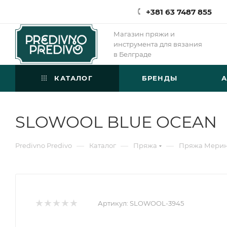
+381 63 7487 855
Магазин пряжи и
инструмента для вязания
в Белграде
КАТАЛОГ
БРЕНДЫ
SLOWOOL BLUE OCEAN
—
—
—
Predivno Predivo
Каталог
Пряжа
Пряжа Мери
Артикул:
SLOWOOL-3945