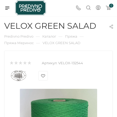
0
VELOX GREEN SALAD
—
—
—
Predivno Predivo
Каталог
Пряжа
—
Пряжа Меринос
VELOX GREEN SALAD
Артикул:
VELOX-132544