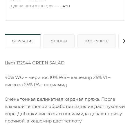
Длина нити в 100 г, m
—
1450
ОПИСАНИЕ
ОТЗЫВЫ
КАК КУПИТЬ
О
Цвет 132544 GREEN SALAD
40% WO – меринос 10% WS – кашемир 25% VI –
вискоза 25% РА - полиамид
Очень тонкая деликатная кардная пряжа. После
влажной тепловой обработки изделие даст пуховый
ворс. Добавки вискозы и полиамида делают пряжу
прочной, а кашемир дает теплоту