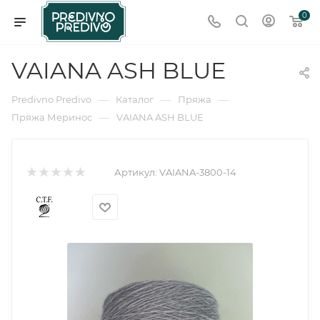
0
VAIANA ASH BLUE
—
—
—
Predivno Predivo
Каталог
Пряжа
—
Пряжа Меринос
VAIANA ASH BLUE
Артикул:
VAIANA-3800-14