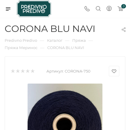
0
CORONA BLU NAVI
—
—
—
Predivno Predivo
Каталог
Пряжа
—
Пряжа Меринос
CORONA BLU NAVI
Артикул:
CORONA-750