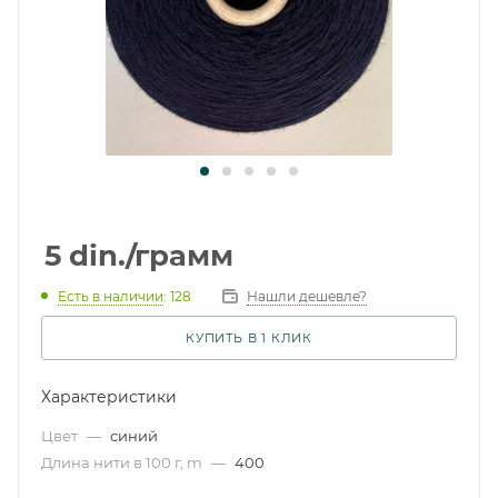
5
din.
/грамм
Есть в наличии
: 128
Нашли дешевле?
КУПИТЬ В 1 КЛИК
Характеристики
Цвет
—
синий
Длина нити в 100 г, m
—
400