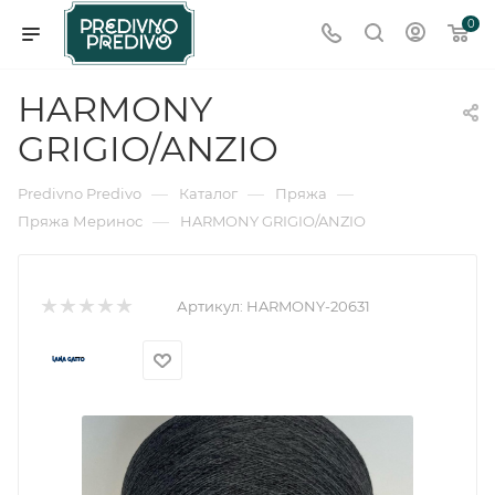
0
HARMONY
GRIGIO/ANZIO
—
—
—
Predivno Predivo
Каталог
Пряжа
—
Пряжа Меринос
HARMONY GRIGIO/ANZIO
Артикул:
HARMONY-20631