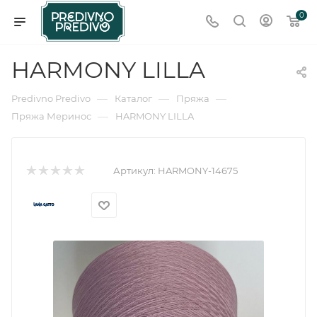
0
HARMONY LILLA
—
—
—
Predivno Predivo
Каталог
Пряжа
—
Пряжа Меринос
HARMONY LILLA
Артикул:
HARMONY-14675