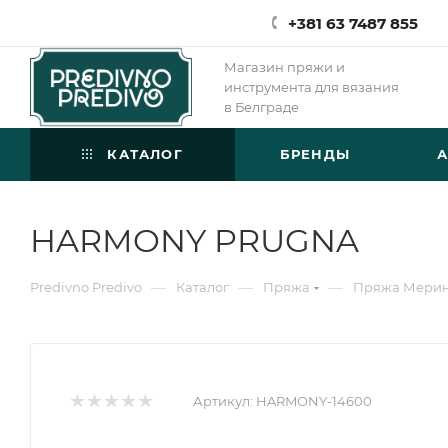
+381 63 7487 855
Магазин пряжи и
инструмента для вязания
в Белграде
КАТАЛОГ
БРЕНДЫ
HARMONY PRUGNA
—
—
—
Predivno Predivo
Каталог
Пряжа
Пряжа Мери
Артикул:
HARMONY-14600