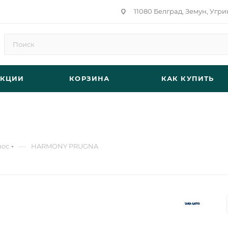
11080 Белград, Земун, Угри
АКЦИИ
КОРЗИНА
КАК КУПИТЬ
—
нос
HARMONY PRUGNA