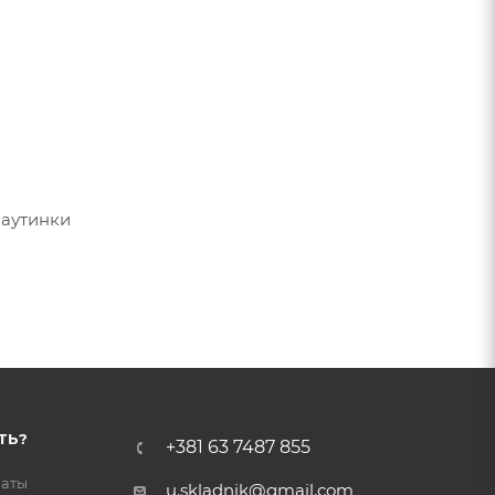
паутинки
ТЬ?
+381 63 7487 855
латы
u.skladnik@gmail.com