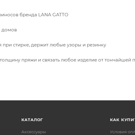
ериносов бренда LANA GATTO
х домов
я при стирке, держит любые узоры и резинку
олщину пряжи и связать любое изделие от тончайшей 
КАТАЛОГ
КАК КУПИ
Аксессуары
Условия оп