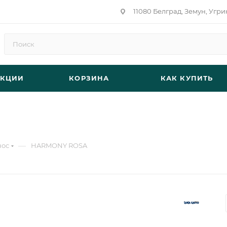
11080 Белград, Земун, Угри
АКЦИИ
КОРЗИНА
КАК КУПИТЬ
—
нос
HARMONY ROSA