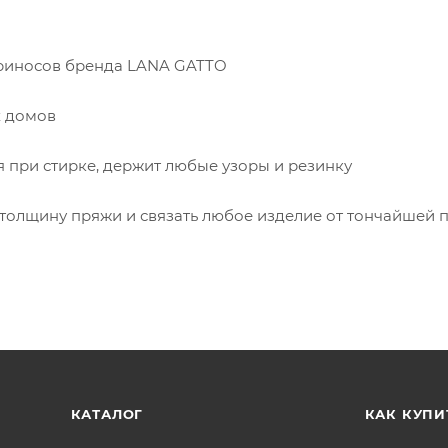
ериносов бренда LANA GATTO
х домов
я при стирке, держит любые узоры и резинку
олщину пряжи и связать любое изделие от тончайшей 
КАТАЛОГ
КАК КУПИ