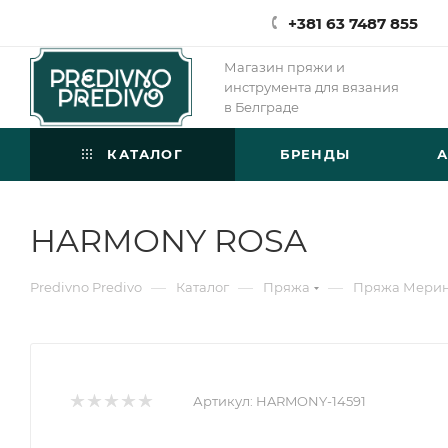
+381 63 7487 855
Магазин пряжи и
инструмента для вязания
в Белграде
КАТАЛОГ
БРЕНДЫ
HARMONY ROSA
—
—
—
Predivno Predivo
Каталог
Пряжа
Пряжа Мери
Артикул:
HARMONY-14591