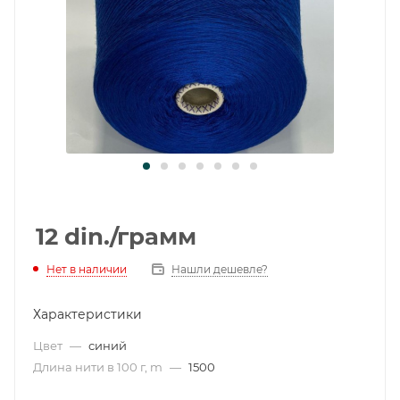
12
din.
/грамм
Нет в наличии
Нашли дешевле?
Характеристики
Цвет
—
синий
Длина нити в 100 г, m
—
1500