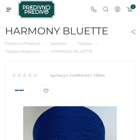
0
HARMONY BLUETTE
—
—
—
Predivno Predivo
Каталог
Пряжа
—
Пряжа Меринос
HARMONY BLUETTE
Артикул:
HARMONY-13994