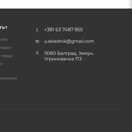
ТЬ?
+381 63 7487 855
латы
u.skladnik@gmail.com
тавки
11080 Белград, Земун,
 товар
Угриновачка 173
ет
льности