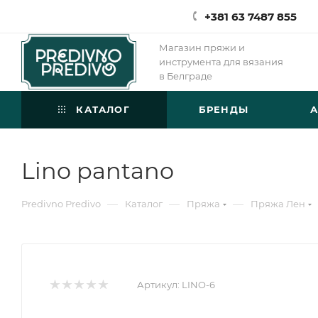
+381 63 7487 855
Магазин пряжи и
инструмента для вязания
в Белграде
КАТАЛОГ
БРЕНДЫ
Lino pantano
—
—
—
Predivno Predivo
Каталог
Пряжа
Пряжа Лен
Артикул:
LINO-6