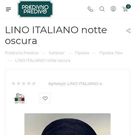
0
LINO ITALIANO notte
oscura
—
—
—
Predivno Predivo
Каталог
Пряжа
Пряжа Лен
—
LINO ITALIANO notte oscura
Артикул:
LINO-ITALIANO-4