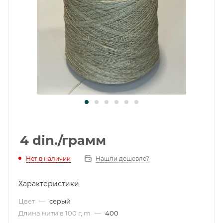
4
din.
/грамм
Нет в наличии
Нашли дешевле?
Характеристики
Цвет
—
серый
Длина нити в 100 г, m
—
400