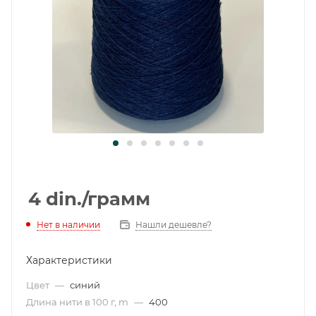
4
din.
/грамм
Нет в наличии
Нашли дешевле?
Характеристики
Цвет
—
синий
Длина нити в 100 г, m
—
400