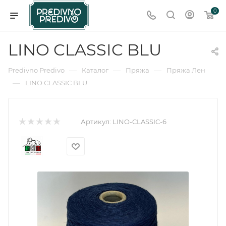
0
LINO CLASSIC BLU
—
—
—
Predivno Predivo
Каталог
Пряжа
Пряжа Лен
—
LINO CLASSIC BLU
Артикул:
LINO-CLASSIC-6