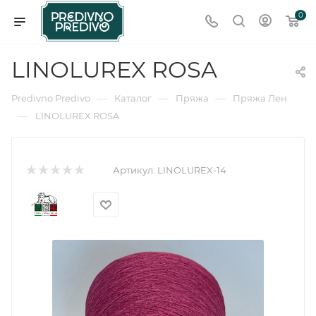
0
LINOLUREX ROSA
—
—
—
Predivno Predivo
Каталог
Пряжа
Пряжа Лен
—
LINOLUREX ROSA
Артикул:
LINOLUREX-14