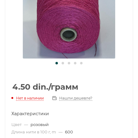
4.50
din.
/грамм
Нет в наличии
Нашли дешевле?
Характеристики
Цвет
—
розовый
Длина нити в 100 г, m
—
600