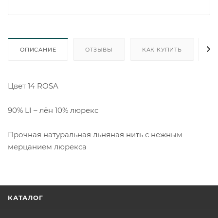
ОПИСАНИЕ
ОТЗЫВЫ
КАК КУПИТЬ
О
Цвет 14 ROSA
90% LI – лён 10% люрекс
Прочная натуральная льняная нить с нежным
мерцанием люрекса
КАТАЛОГ