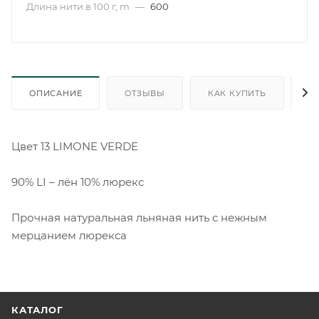
Длина нити в 100 г, m
—
600
ОПИСАНИЕ
ОТЗЫВЫ
КАК КУПИТЬ
О
Цвет 13 LIMONE VERDE
90% LI – лён 10% люрекс
Прочная натуральная льняная нить с нежным
мерцанием люрекса
КАТАЛОГ