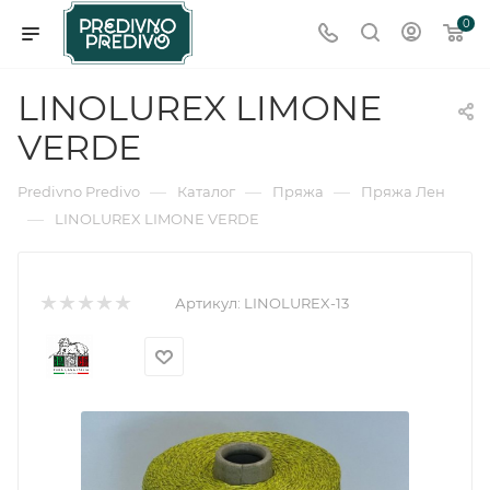
0
LINOLUREX LIMONE
VERDE
—
—
—
Predivno Predivo
Каталог
Пряжа
Пряжа Лен
—
LINOLUREX LIMONE VERDE
Артикул:
LINOLUREX-13