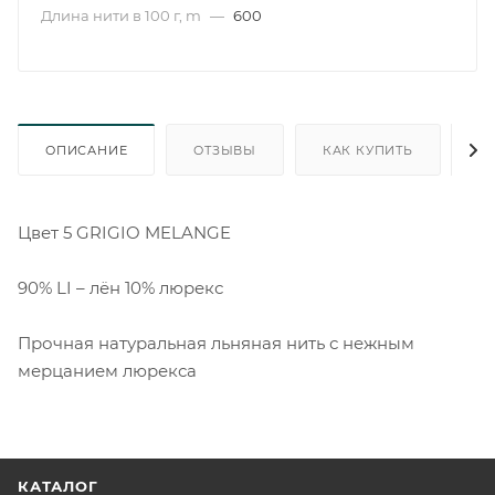
Длина нити в 100 г, m
—
600
ОПИСАНИЕ
ОТЗЫВЫ
КАК КУПИТЬ
О
Цвет 5 GRIGIO MELANGE
90% LI – лён 10% люрекс
Прочная натуральная льняная нить с нежным
мерцанием люрекса
КАТАЛОГ