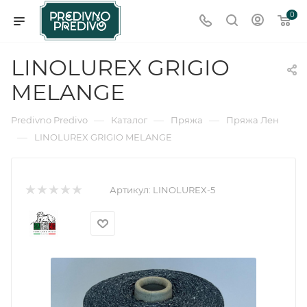
0
LINOLUREX GRIGIO
MELANGE
—
—
—
Predivno Predivo
Каталог
Пряжа
Пряжа Лен
—
LINOLUREX GRIGIO MELANGE
Артикул:
LINOLUREX-5