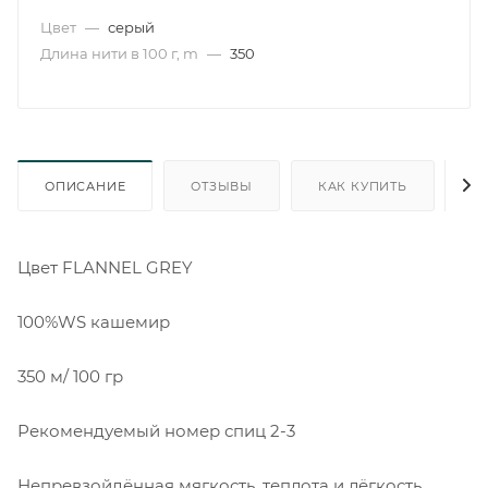
Цвет
—
серый
Длина нити в 100 г, m
—
350
ОПИСАНИЕ
ОТЗЫВЫ
КАК КУПИТЬ
О
Цвет FLANNEL GREY
100%WS кашемир
350 м/ 100 гр
Рекомендуемый номер спиц 2-3
Непревзойдённая мягкость, теплота и лёгкость