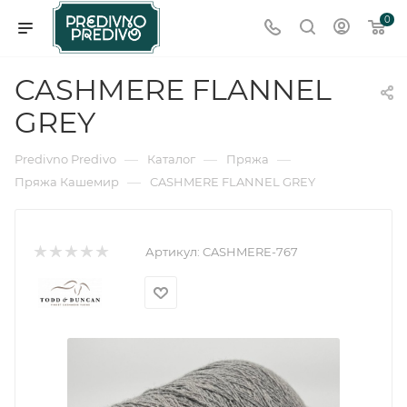
0
CASHMERE FLANNEL
GREY
—
—
—
Predivno Predivo
Каталог
Пряжа
—
Пряжа Кашемир
CASHMERE FLANNEL GREY
Артикул:
CASHMERE-767