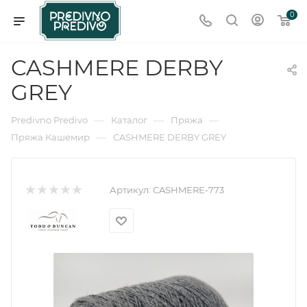
0
CASHMERE DERBY
GREY
—
—
—
Predivno Predivo
Каталог
Пряжа
—
Пряжа Кашемир
CASHMERE DERBY GREY
Артикул:
CASHMERE-773