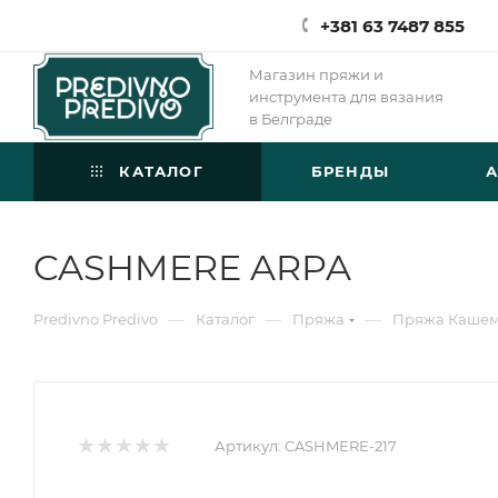
+381 63 7487 855
Магазин пряжи и
инструмента для вязания
в Белграде
КАТАЛОГ
БРЕНДЫ
CASHMERE ARPA
—
—
—
Predivno Predivo
Каталог
Пряжа
Пряжа Каше
Артикул:
CASHMERE-217