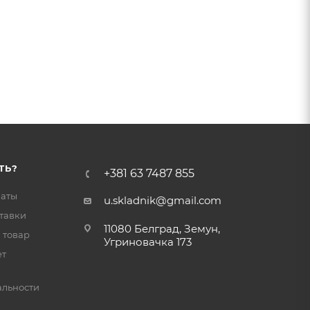
ТЬ?
+381 63 7487 855
латы
u.skladnik@gmail.com
тавки
11080 Белград, Земун,
 товар
Угриновачка 173
ет
льности