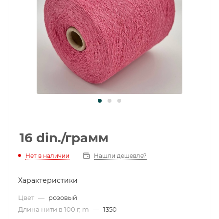
16
din.
/грамм
Нет в наличии
Нашли дешевле?
Характеристики
Цвет
—
розовый
Длина нити в 100 г, m
—
1350