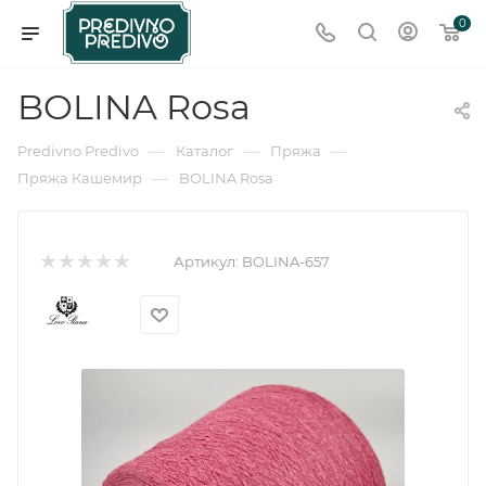
0
BOLINA Rosa
—
—
—
Predivno Predivo
Каталог
Пряжа
—
Пряжа Кашемир
BOLINA Rosa
Артикул:
BOLINA-657