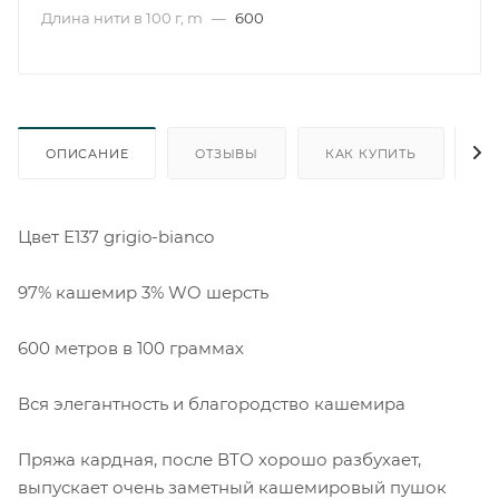
Длина нити в 100 г, m
—
600
ОПИСАНИЕ
ОТЗЫВЫ
КАК КУПИТЬ
О
Цвет Е137 grigio-bianco
97% кашемир 3% WO шерсть
600 метров в 100 граммах
Вся элегантность и благородство кашемира
Пряжа кардная, после ВТО хорошо разбухает,
выпускает очень заметный кашемировый пушок