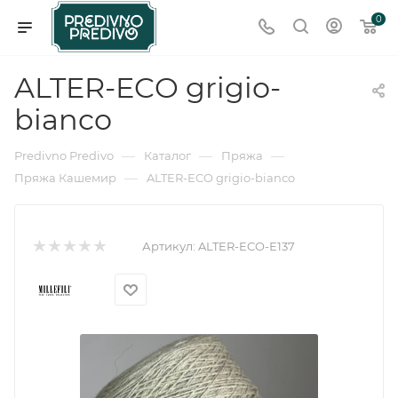
0
ALTER-ECO grigio-
bianco
—
—
—
Predivno Predivo
Каталог
Пряжа
—
Пряжа Кашемир
ALTER-ECO grigio-bianco
Артикул:
ALTER-ECO-Е137