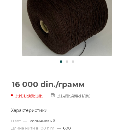
16 000
din.
/грамм
Нет в наличии
Нашли дешевле?
Характеристики
Цвет
—
коричневый
Длина нити в 100 г, m
—
600