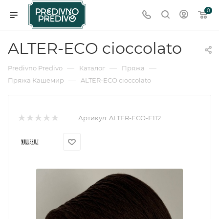
0
ALTER-ECO cioccolato
—
—
—
Predivno Predivo
Каталог
Пряжа
—
Пряжа Кашемир
ALTER-ECO cioccolato
Артикул:
ALTER-ECO-Е112