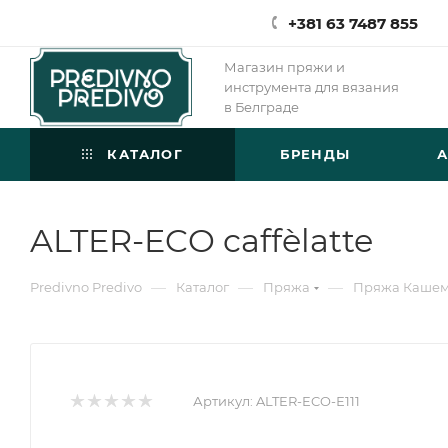
+381 63 7487 855
Магазин пряжи и
инструмента для вязания
в Белграде
КАТАЛОГ
БРЕНДЫ
ALTER-ECO caffèlatte
—
—
—
Predivno Predivo
Каталог
Пряжа
Пряжа Каше
Артикул:
ALTER-ECO-Е111