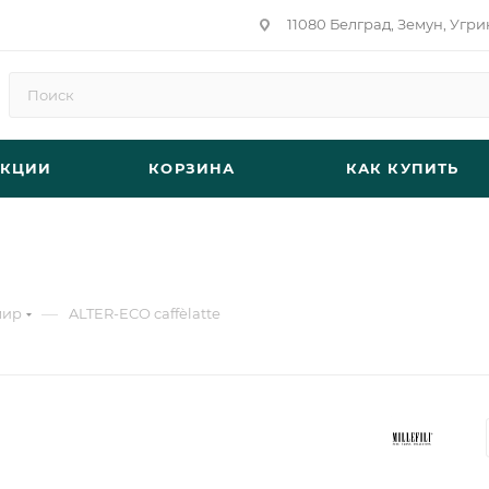
11080 Белград, Земун, Угри
АКЦИИ
КОРЗИНА
КАК КУПИТЬ
—
мир
ALTER-ECO caffèlatte