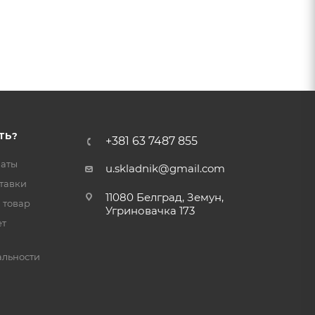
ТЬ?
+381 63 7487 855
латы
u.skladnik@gmail.com
тавки
11080 Белград, Земун,
 товар
Угриновачка 173
ет
льности