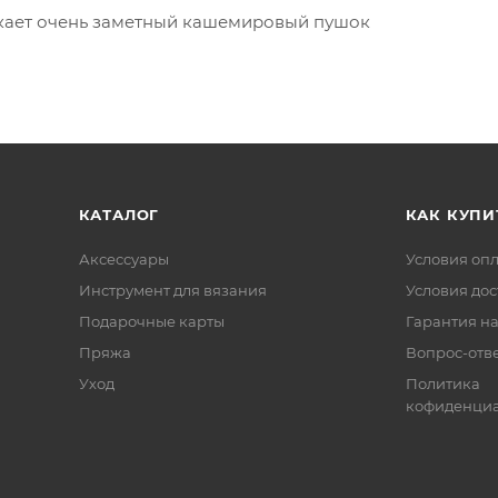
скает очень заметный кашемировый пушок
КАТАЛОГ
КАК КУПИ
Аксессуары
Условия оп
Инструмент для вязания
Условия дос
Подарочные карты
Гарантия на
Пряжа
Вопрос-отв
Уход
Политика
кофиденциа