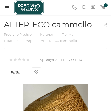
0
ALTER-ECO cammello
—
—
—
Predivno Predivo
Каталог
Пряжа
—
Пряжа Кашемир
ALTER-ECO cammello
Артикул:
ALTER-ECO-Е110