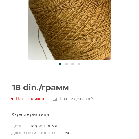
18
din.
/грамм
Нет в наличии
Нашли дешевле?
Характеристики
Цвет
—
коричневый
Длина нити в 100 г, m
—
600