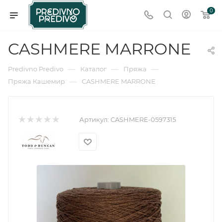
0
CASHMERE MARRONE
—
—
—
Predivno Predivo
Каталог
Пряжа
—
Пряжа Кашемир
CASHMERE MARRONE
Артикул:
CASHMERE-0597315