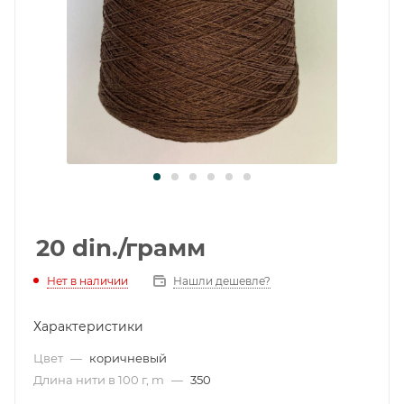
20
din.
/грамм
Нет в наличии
Нашли дешевле?
Характеристики
Цвет
—
коричневый
Длина нити в 100 г, m
—
350