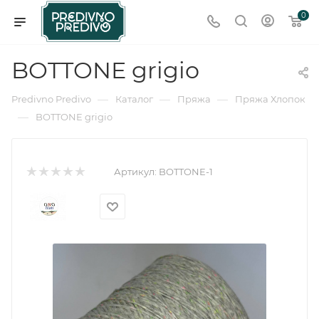
0
BOTTONE grigio
—
—
—
Predivno Predivo
Каталог
Пряжа
Пряжа Хлопок
—
BOTTONE grigio
Артикул:
BOTTONE-1