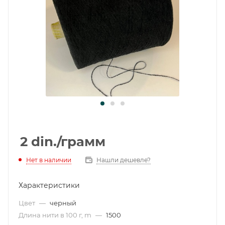
2
din.
/грамм
Нет в наличии
Нашли дешевле?
Характеристики
Цвет
—
черный
Длина нити в 100 г, m
—
1500