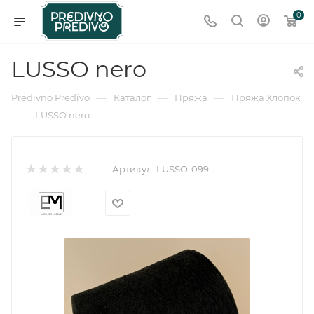
0
LUSSO nero
—
—
—
Predivno Predivo
Каталог
Пряжа
Пряжа Хлопок
—
LUSSO nero
Артикул:
LUSSO-099