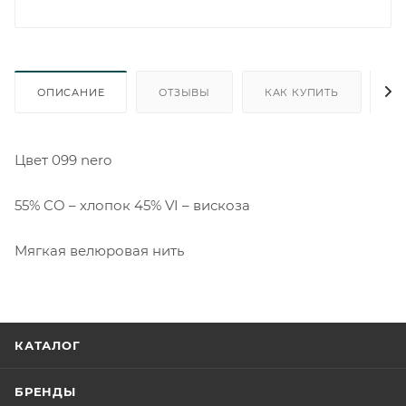
ОПИСАНИЕ
ОТЗЫВЫ
КАК КУПИТЬ
О
Цвет 099 nero
55% CO – хлопок 45% VI – вискоза
Мягкая велюровая нить
КАТАЛОГ
БРЕНДЫ