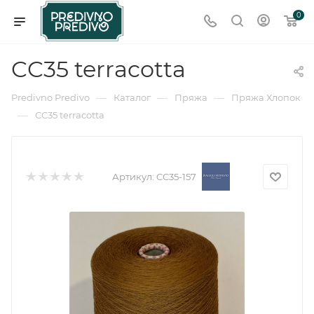
0
CC35 terracotta
—
—
—
Predivno Predivo
Каталог
Пряжа
Пряжа Хлопок
—
CC35 terracotta
Артикул:
CC35-157