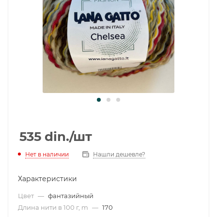
535
din.
/шт
Нет в наличии
Нашли дешевле?
Характеристики
Цвет
—
фантазийный
Длина нити в 100 г, m
—
170