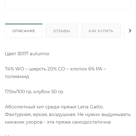
ОПИСАНИЕ
ОТЗЫВЫ
КАК КУПИТЬ
О
Цвет 30117 autunno
74% WO – шерсть 20% CO – хлопок 6% PA –
полиамид
170м/100 гр, клубок 50 гр
Абсолютный хит среди пряжи Lana Gatto.
Фактурная, яркая, воздушная. Не нужно выдумывать
никаких узоров - эта пряжа самодостаточна