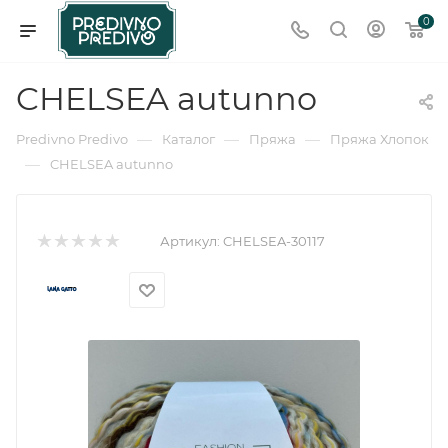
0
CHELSEA autunno
—
—
—
Predivno Predivo
Каталог
Пряжа
Пряжа Хлопок
—
CHELSEA autunno
Артикул:
CHELSEA-30117