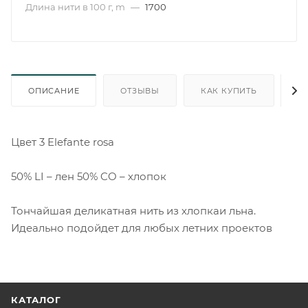
Длина нити в 100 г, m
—
1700
ОПИСАНИЕ
ОТЗЫВЫ
КАК КУПИТЬ
О
Цвет 3 Elefante rosa
50% LI – лен 50% CO – хлопок
Тончайшая деликатная нить из хлопкаи льна.
Идеально подойдет для любых летних проектов
КАТАЛОГ