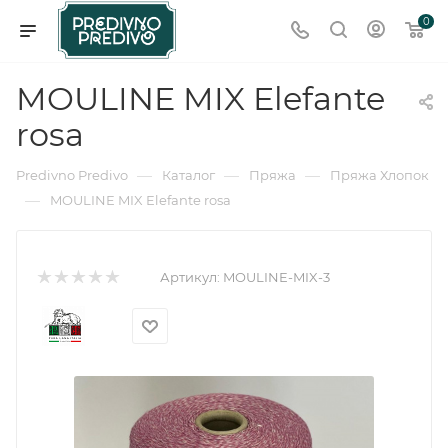
0
MOULINE MIX Elefante
rosa
—
—
—
Predivno Predivo
Каталог
Пряжа
Пряжа Хлопок
—
MOULINE MIX Elefante rosa
Артикул:
MOULINE-MIX-3