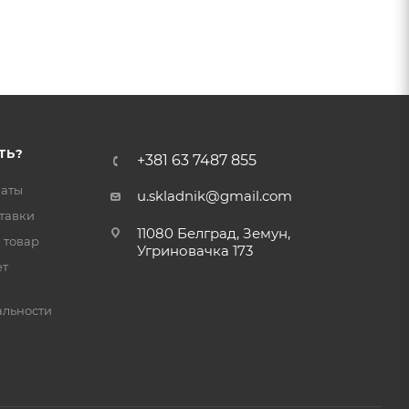
ТЬ?
+381 63 7487 855
латы
u.skladnik@gmail.com
тавки
11080 Белград, Земун,
 товар
Угриновачка 173
ет
льности