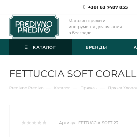
+381 63 7487 855
Магазин пряжи и
инструмента для вязания
в Белграде
КАТАЛОГ
БРЕНДЫ
FETTUCCIA SOFT CORAL
—
—
—
Predivno Predivo
Каталог
Пряжа
Пряжа Хлопо
Артикул:
FETTUCCIA-SOFT-23