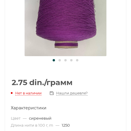
2.75
din.
/грамм
Нет в наличии
Нашли дешевле?
Характеристики
Цвет
—
сиреневый
Длина нити в 100 г, m
—
1250