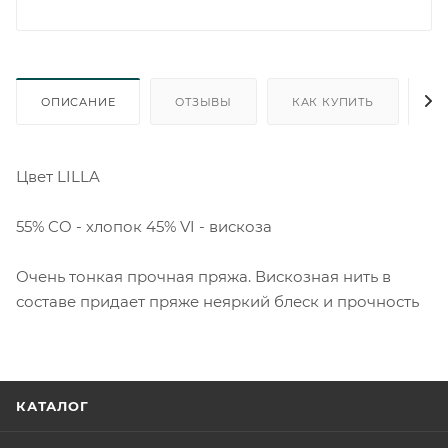
ОПИСАНИЕ
ОТЗЫВЫ
КАК КУПИТЬ
О
Цвет LILLA
55% CO - хлопок 45% VI - вискоза
Очень тонкая прочная пряжа. Вискозная нить в
составе придает пряже неяркий блеск и прочность
КАТАЛОГ