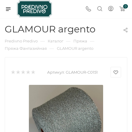
0
GLAMOUR argento
—
—
—
Predivno Predivo
Каталог
Пряжа
—
Пряжа Фантазийная
GLAMOUR argento
Артикул:
GLAMOUR-C0151