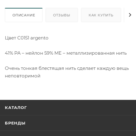
ОПИСАНИЕ
ОТЗЫВЫ
КАК КУПИТЬ
О
Цвет C0151 argento
41% РА – нейлон 59% МЕ – металлизированная нить
Очень тонкая блестящая нить сделает каждую вещь
неповторимой
КАТАЛОГ
БРЕНДЫ