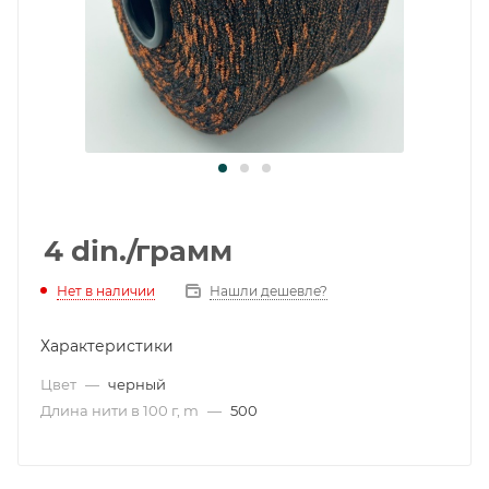
4
din.
/грамм
Нет в наличии
Нашли дешевле?
Характеристики
Цвет
—
черный
Длина нити в 100 г, m
—
500