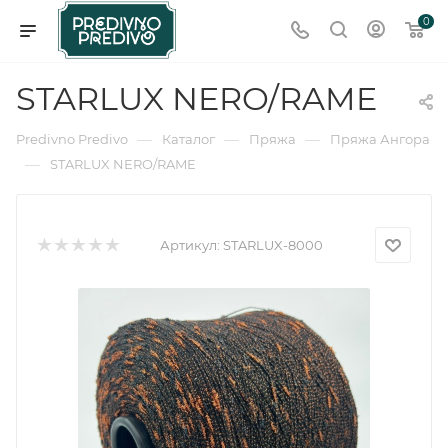
0
STARLUX NERO/RAME
—
—
—
Predivno Predivo
Каталог
Пряжа
Пряжа Ангора
—
STARLUX NERO/RAME
Артикул:
STARLUX-8000