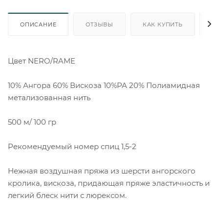
ОПИСАНИЕ
ОТЗЫВЫ
КАК КУПИТЬ
О
Цвет NERO/RAME
10% Ангора 60% Вискоза 10%PA 20% Полиамидная
метализованная нить
500 м/ 100 гр
Рекомендуемый номер спиц 1,5-2
Нежная воздушная пряжа из шерсти ангорского
кролика, вискоза, придающая пряже эластичность и
легкий блеск нити с люрексом.