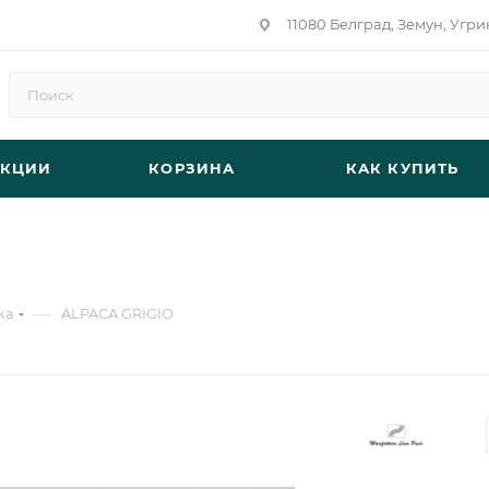
11080 Белград, Земун, Угри
АКЦИИ
КОРЗИНА
КАК КУПИТЬ
—
ка
ALPACA GRIGIO