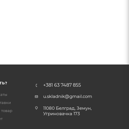
ТЬ?
+381 63 7487 855
латы
u.skladnik@gmail.com
тавки
11080 Белград, Земун,
 товар
Угриновачка 173
ет