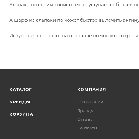
Альпака по своим свойствам не уступает собачьей ш
А шарф из альпаки поможет быстро вылечить ангин
Искусственные волокна в составе помогают сохраня
КАТАЛОГ
КОМПАНИЯ
БРЕНДЫ
О компании
Бренды
КОРЗИНА
Отзывы
Контакты