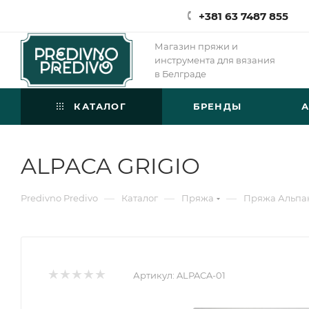
+381 63 7487 855
Магазин пряжи и
инструмента для вязания
в Белграде
КАТАЛОГ
БРЕНДЫ
ALPACA GRIGIO
—
—
—
Predivno Predivo
Каталог
Пряжа
Пряжа Альпа
Артикул:
ALPACA-01