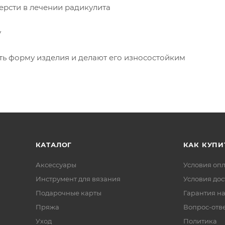
ерсти в лечении радикулита
у
ть форму изделия и делают его износостойким
КАТАЛОГ
КАК КУПИ
Аксессуары
Условия оп
Инструмент для вязания
Условия дос
Подарочные карты
Гарантия на
Пряжа
Вопрос-отв
Уход
Политика