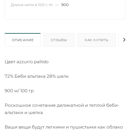
Длина нити в 100 г, m
—
900
ОПИСАНИЕ
ОТЗЫВЫ
КАК КУПИТЬ
О
Цвет azzurro pallido
72% Беби альпака 28% шелк
900 м/ 100 гр
Роскошное сочетание деликатной и теплой беби-
альпаки и шелка
Ваши вещи будут легкими и пушистыми как облако