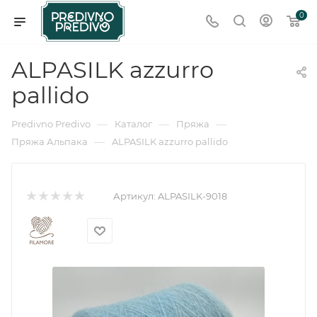
0
ALPASILK azzurro
pallido
—
—
—
Predivno Predivo
Каталог
Пряжа
—
Пряжа Альпака
ALPASILK azzurro pallido
Артикул:
ALPASILK-9018