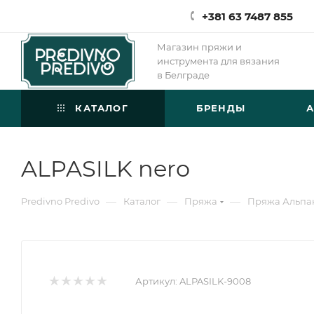
+381 63 7487 855
Магазин пряжи и
инструмента для вязания
в Белграде
КАТАЛОГ
БРЕНДЫ
ALPASILK nero
—
—
—
Predivno Predivo
Каталог
Пряжа
Пряжа Альпа
Артикул:
ALPASILK-9008