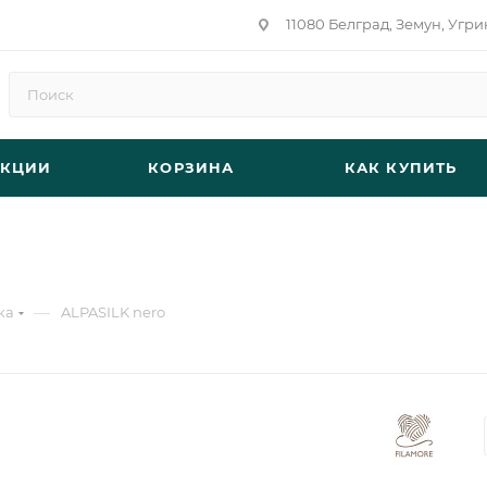
11080 Белград, Земун, Угри
АКЦИИ
КОРЗИНА
КАК КУПИТЬ
—
ка
ALPASILK nero