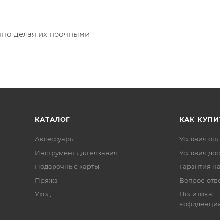
нно делая их прочными
КАТАЛОГ
КАК КУПИ
Аксессуары
Условия оп
Инструмент для вязания
Условия дос
Подарочные карты
Гарантия на
Пряжа
Вопрос-отв
Уход
Политика
кофиденциа