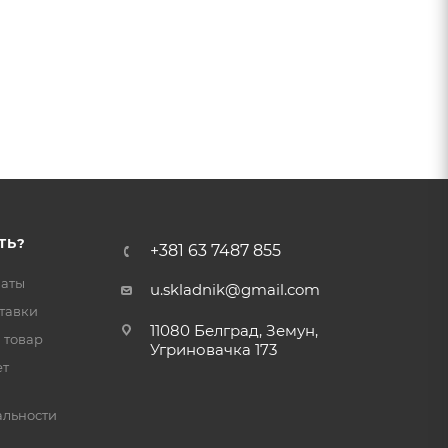
ТЬ?
+381 63 7487 855
латы
u.skladnik@gmail.com
тавки
11080 Белград, Земун,
 товар
Угриновачка 173
ет
льности