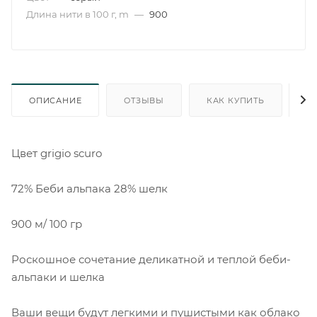
Длина нити в 100 г, m
—
900
ОПИСАНИЕ
ОТЗЫВЫ
КАК КУПИТЬ
О
Цвет grigio scuro
72% Беби альпака 28% шелк
900 м/ 100 гр
Роскошное сочетание деликатной и теплой беби-
альпаки и шелка
Ваши вещи будут легкими и пушистыми как облако