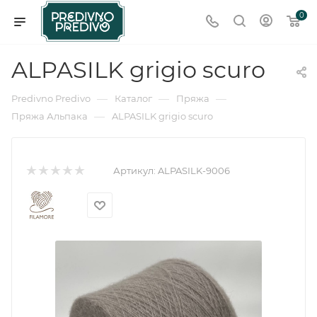
0
ALPASILK grigio scuro
—
—
—
Predivno Predivo
Каталог
Пряжа
—
Пряжа Альпака
ALPASILK grigio scuro
Артикул:
ALPASILK-9006