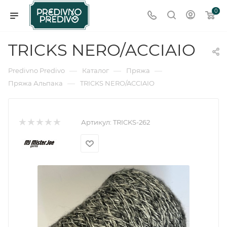
0
TRICKS NERO/ACCIAIO
—
—
—
Predivno Predivo
Каталог
Пряжа
—
Пряжа Альпака
TRICKS NERO/ACCIAIO
Артикул:
TRICKS-262