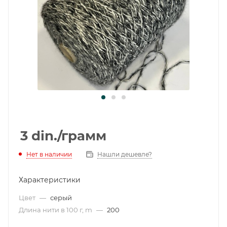
3
din.
/грамм
Нет в наличии
Нашли дешевле?
Характеристики
Цвет
—
серый
Длина нити в 100 г, m
—
200