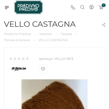
0
VELLO CASTAGNA
—
—
—
Predivno Predivo
Каталог
Пряжа
—
Пряжа Альпака
VELLO CASTAGNA
Артикул:
VELLO-1673