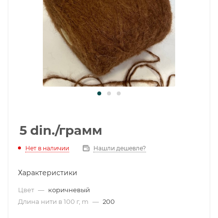
5
din.
/грамм
Нет в наличии
Нашли дешевле?
Характеристики
Цвет
—
коричневый
Длина нити в 100 г, m
—
200