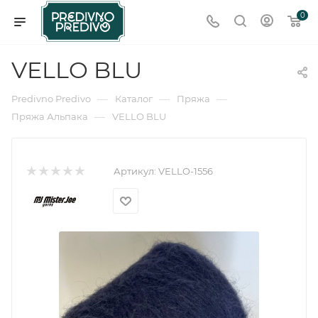
0
VELLO BLU
—
—
—
Predivno Predivo
Каталог
Пряжа
—
Пряжа Альпака
VELLO BLU
Артикул:
VELLO-1556