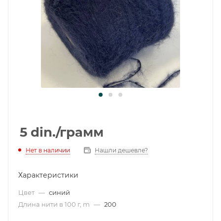
5
din.
/грамм
Нет в наличии
Нашли дешевле?
Характеристики
Цвет
—
синий
Длина нити в 100 г, m
—
200