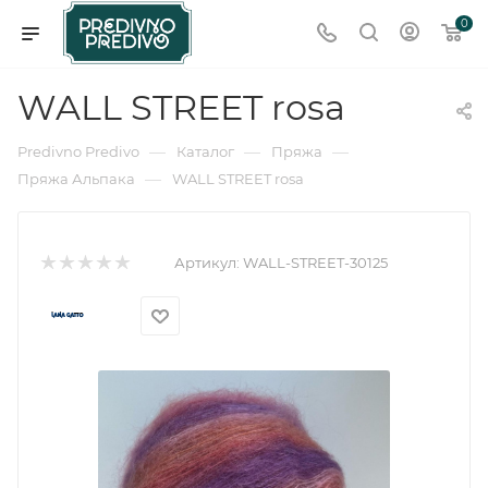
0
WALL STREET rosa
—
—
—
Predivno Predivo
Каталог
Пряжа
—
Пряжа Альпака
WALL STREET rosa
Артикул:
WALL-STREET-30125