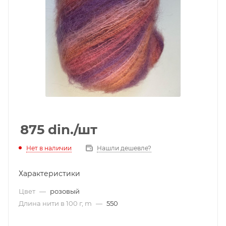
875
din.
/шт
Нет в наличии
Нашли дешевле?
Характеристики
Цвет
—
розовый
Длина нити в 100 г, m
—
550