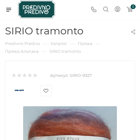
0
SIRIO tramonto
—
—
—
Predivno Predivo
Каталог
Пряжа
—
Пряжа Альпака
SIRIO tramonto
Артикул:
SIRIO-9327