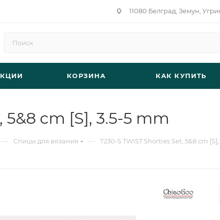
11080 Белград, Земун, Угри
АКЦИИ
КОРЗИНА
КАК КУПИТЬ
, 5&8 cm [S], 3.5-5 mm
—
—
Спицы для вязания
7230-S TWIST Shorties Set, 5&8 cm [S]